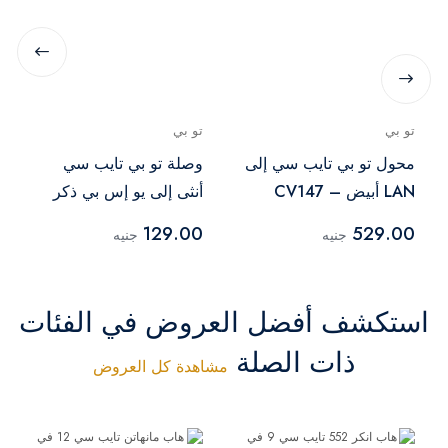
تو بي
تو بي
محول تو بي تايب سي إلى
وصلة تو بي تايب سي
LAN أبيض – CV147
أنثى إلى يو إس بي ذكر
CV150 – أسود
129.00
529.00
جنيه
جنيه
استكشف أفضل العروض في الفئات
ذات الصلة
مشاهدة كل العروض