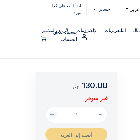
ابدأ البيع علي كذا
حسابي
عربي
ميزة
مال
التليفزيونات
الإلكترونيات
الأزياء والملابس
تسجيل الدخول
الحساب
130.00
جنيه
غير متوفر
أضف إلي العربة