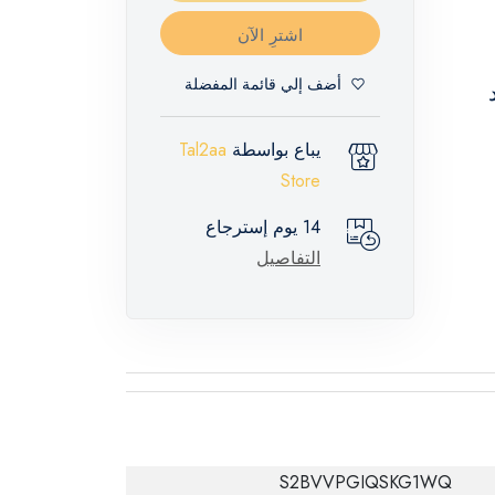
اشترِ الآن
أضف إلي قائمة المفضلة
يباع بواسطة
Tal2aa
Store
14 يوم إسترجاع
التفاصيل
S2BVVPGIQSKG1WQ