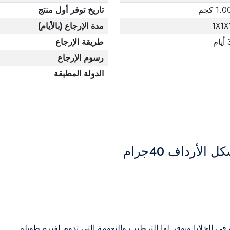
1.0 كجم
تاريخ توفر أول منتج
1X1X
مدة الإرجاع (بالأيام)
يام
طريقة الإرجاع
رسوم الإرجاع
الدولة المطبقة
أرداف 40جرام
الخلايا ويوفر لها الترطيب والنعومة التي تدوم لفترة طويلة.