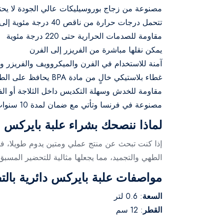
مصنوعة من زجاج بوروسيليكات عالي الجودة لا يحتفظ
تتحمل درجات حرارة من ناقص 40 درجة مئوية إلى زائد 350 درجة مئوية
مقاومة للصدمات الحرارية حتى 220 درجة مئوية
يمكن نقلها مباشرة من الفريزر إلى الفرن
آمنة للاستخدام في الفرن والميكروويف والفريزر 
غطاء بلاستيكي خالٍ من مادة BPA يحافظ على الطعام طازجًا
مقاومة للخدش وسهلة التكديس داخل الثلاجة أو الف
مصنوعة في فرنسا وتأتي مع ضمان لمدة 10 سنوات
لماذا ننصحك بشراء علبة بايركس ال
إذا كنت تبحث عن منتج عملي ومتين يدوم طويلا، فإ
الطهي والتجميد، مما يجعلها مثالية للتحضير المسب
مواصفات علبة بايركس دائرية بالت
السعة
: 0.6 لتر
القطر
: 12 سم