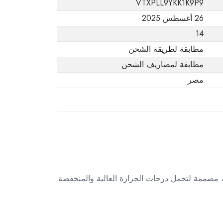
VTXPLL9YKK1K9P9
يفيد ذلك. عند إعادة
26 أغسطس 2025
المنتج، تأكد من أن
14
جميع ملحقات الطلب
في حالتها الصحيحة
مطابقة لطريقة الشحن
وأن المنتج في عبوته
مطابقة لمصاريف الشحن
الأصلية. لاحظ أنه لا
مصر
يمكن إرجاع المنتجات
الإلكترونية في حالة
تغيير الرأي إذا لم تكن
مختومة وفي عبواتها
الأصلية.
، مصممة لتحمل درجات الحرارة العالية والمنخفضة