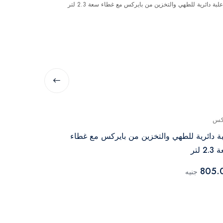
كس
بيركس
ة دائرية للطهي والتخزين من بايركس مع غطاء
علبة دائرية م
2 لتر
سعة 1 لتر
710.00
805.
جنيه
جنيه