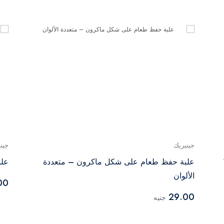
جينيريك
جين
علبة حفظ طعام على شكل ماكرون – متعددة
علب
الألوان
00
29.00
جنيه