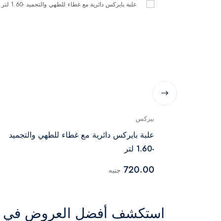
بيركس
يل مع غطاء
علبة بايركس دائرية مع غطاء للطهي والتجميد
-1.60 لتر
720.00
جنيه
استكشف أفضل العروض في ال