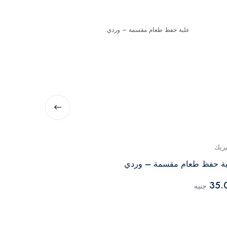
يريك
ماكس بلاست
ة حفظ طعام مقسمة – وردي
الالوان
35.
جنيه
74.82
جنيه