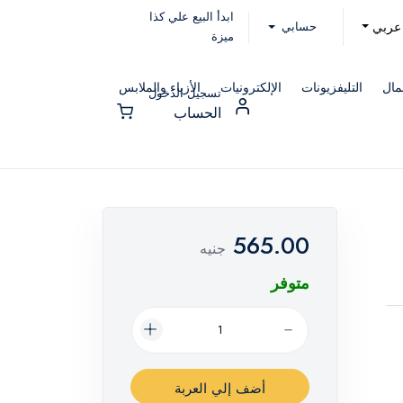
ابدأ البيع علي كذا
حسابي
عربي
ميزة
مال
التليفزيونات
الإلكترونيات
الأزياء والملابس
تسجيل الدخول
الحساب
565.00
جنيه
متوفر
أضف إلي العربة