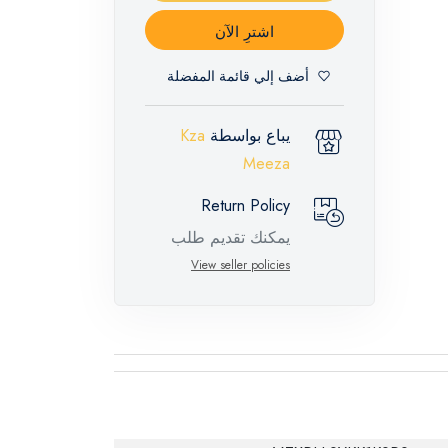
اشترِ الآن
أضف إلي قائمة المفضلة
يباع بواسطة
Kza
Meeza
Return Policy
يمكنك تقديم طلب
إرجاع لهذه المنتجات
View seller policies
المميزة خلال 14 يومًا
وحتى 30 يومًا في
حالة وجود عيوب من
وقت وصول الطلب،
مع وجود تقرير فني
من الشركة المصنعة