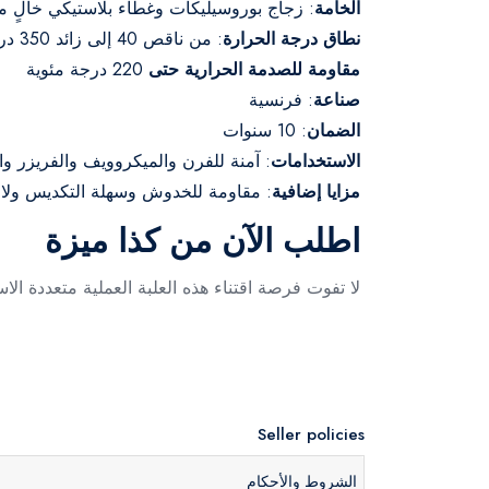
الخامة
: زجاج بوروسيليكات وغطاء بلاستيكي خالٍ من A
نطاق درجة الحرارة
: من ناقص 40 إلى زائد 350 درجة مئوية
مقاومة للصدمة الحرارية حتى
220 درجة مئوية
صناعة
: فرنسية
الضمان
: 10 سنوات
الاستخدامات
: آمنة للفرن والميكروويف والفريزر و
مزايا إضافية
: مقاومة للخدوش وسهلة التكديس ولا ت
اطلب الآن من كذا ميزة
لا تفوت فرصة اقتناء هذه العلبة العملية متعددة الاستخدامات. علبة بايركس دائرية سعة
Seller policies
الشروط والأحكام