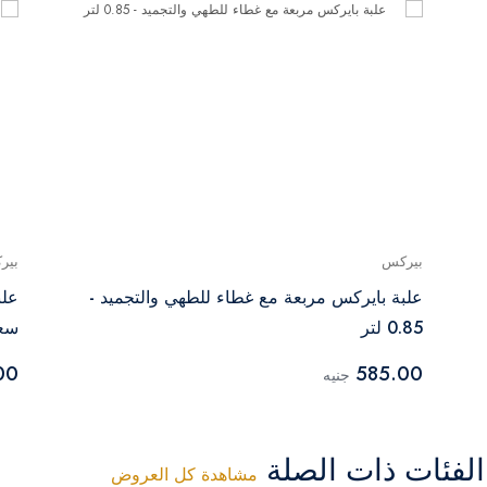
بيركس
بير
علبة بايركس مربعة مع غطاء للطهي والتجميد -
علب
0.85 لتر
سعة .3
00
585.00
جنيه
فئات ذات الصلة
مشاهدة كل العروض