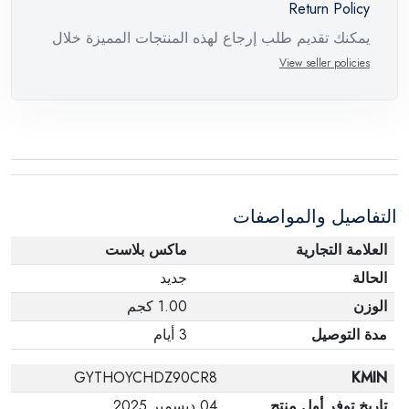
Return Policy
يمكنك تقديم طلب إرجاع لهذه المنتجات المميزة خلال
14 يومًا وحتى 30 يومًا في حالة وجود عيوب من وقت
View seller policies
وصول الطلب، مع وجود تقرير فني من الشركة
المصنعة يفيد ذلك. عند إعادة المنتج، تأكد من أن جميع
ملحقات الطلب في حالتها الصحيحة وأن المنتج في
عبوته الأصلية. لاحظ أنه لا يمكن إرجاع المنتجات
الإلكترونية في حالة تغيير الرأي إذا لم تكن مختومة
التفاصيل والمواصفات
وفي عبواتها الأصلية.
العلامة التجارية
ماكس بلاست
الحالة
جديد
الوزن
1.00 كجم
مدة التوصيل
3 أيام
GYTHOYCHDZ90CR8
KMIN
تاريخ توفر أول منتج
04 ديسمبر 2025