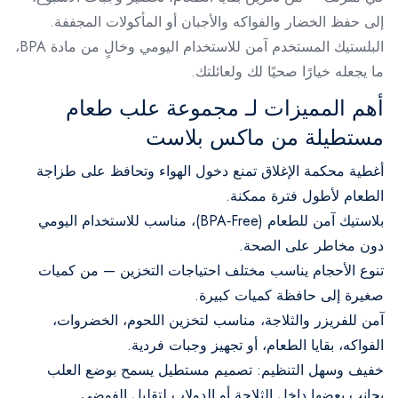
إلى حفظ الخضار والفواكه والأجبان أو المأكولات المجففة.
البلستيك المستخدم آمن للاستخدام اليومي وخالٍ من مادة BPA،
ما يجعله خيارًا صحيًا لك ولعائلتك.
أهم المميزات لـ مجموعة علب طعام
مستطيلة من ماكس بلاست
أغطية محكمة الإغلاق تمنع دخول الهواء وتحافظ على طزاجة
الطعام لأطول فترة ممكنة.
بلاستيك آمن للطعام (BPA‑Free)، مناسب للاستخدام اليومي
دون مخاطر على الصحة.
تنوع الأحجام يناسب مختلف احتياجات التخزين — من كميات
صغيرة إلى حافظة كميات كبيرة.
آمن للفريزر والثلاجة، مناسب لتخزين اللحوم، الخضروات،
الفواكه، بقايا الطعام، أو تجهيز وجبات فردية.
خفيف وسهل التنظيم: تصميم مستطيل يسمح بوضع العلب
بجانب بعضها داخل الثلاجة أو الدولاب لتقليل الفوضى.