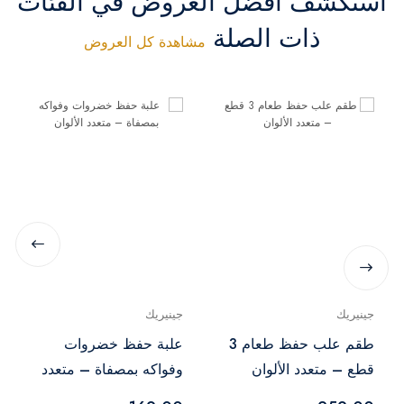
استكشف أفضل العروض في الفئات
ذات الصلة
مشاهدة كل العروض
جينيريك
جينيريك
طقم علب حفظ طعام 3
علبة حفظ خضروات
قطع – متعدد الألوان
وفواكه بمصفاة – متعدد
الألوان