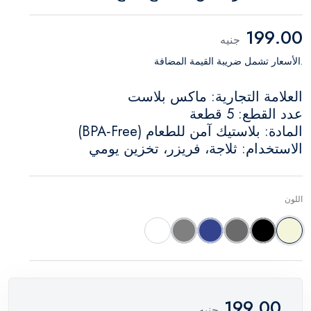
199.00
جنيه
.الأسعار تشمل ضريبة القيمة المضافة
العلامة التجارية: ماكس بلاست
عدد القطع: 5 قطعة
المادة: بلاستيك آمن للطعام (BPA‑Free)
الاستخدام: ثلاجة، فريزر، تخزين يومي
اللون
بيج
أسود
رمادي غامق
سماوي غامق
رمادي
أبيض
199.00
جنيه