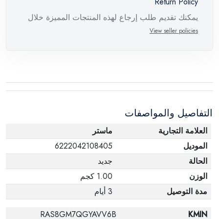
Return Policy
يمكنك تقديم طلب إرجاع لهذه المنتجات المميزة خلال
14 يومًا وحتى 30 يومًا في حالة وجود عيوب من وقت
View seller policies
وصول الطلب، مع وجود تقرير فني من الشركة
المصنعة يفيد ذلك. عند إعادة المنتج، تأكد من أن جميع
ملحقات الطلب في حالتها الصحيحة وأن المنتج في
عبوته الأصلية. لاحظ أنه لا يمكن إرجاع المنتجات
الإلكترونية في حالة تغيير الرأي إذا لم تكن مختومة
التفاصيل والمواصفات
وفي عبواتها الأصلية.
العلامة التجارية
ماستر
الموديل
6222042108405
الحالة
جديد
الوزن
1.00 كجم
مدة التوصيل
3 أيام
RAS8GM7QGYAVV6B
KMIN