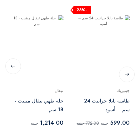
-23%
جينيريك
تيفال
طاسة بايلا جرانيت 24
حلة طهي تيفال مينيت -
سم – أسود
18 سم
1,214.00
599.00
جنيه
772.00 جنيه
جنيه