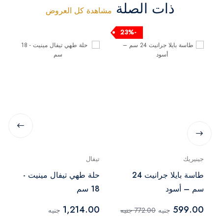
ذات الصلة
مشاهدة كل العروض
-23%
جينيريك
تيفال
طاسة بايلا جرانيت 24
حلة طهي تيفال مينيت -
سم – أسود
18 سم
1,214.00
599.00
جنيه
772.00 جنيه
جنيه