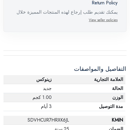
Return Policy
يمكنك تقديم طلب إرجاع لهذه المنتجات المميزة خلال
14 يومًا وحتى 30 يومًا في حالة وجود عيوب من وقت
View seller policies
وصول الطلب، مع وجود تقرير فني من الشركة
المصنعة يفيد ذلك. عند إعادة المنتج، تأكد من أن جميع
ملحقات الطلب في حالتها الصحيحة وأن المنتج في
عبوته الأصلية. لاحظ أنه لا يمكن إرجاع المنتجات
الإلكترونية في حالة تغيير الرأي إذا لم تكن مختومة
التفاصيل والمواصفات
وفي عبواتها الأصلية.
العلامة التجارية
زينوكس
الحالة
جديد
الوزن
1.00 كجم
مدة التوصيل
3 أيام
SDVHCUR7HRXK6JL
KMIN
الضمان
25 سنة