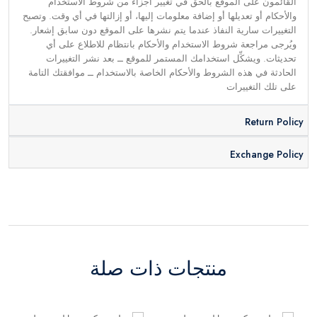
القائمون على الموقع بالحق في تغيير أجزاء من شروط الاستخدام
والأحكام أو تعديلها أو إضافة معلومات إليها، أو إزالتها في أي وقت. وتصبح
التغييرات سارية النفاذ عندما يتم نشرها على الموقع دون سابق إشعار.
ويُرجى مراجعة شروط الاستخدام والأحكام بانتظام للاطلاع على أي
تحديثات. ويشكِّل استخدامك المستمر للموقع ــ بعد نشر التغييرات
الحادثة في هذه الشروط والأحكام الخاصة بالاستخدام ــ موافقتك التامة
على تلك التغييرات
Return Policy
Exchange Policy
منتجات ذات صلة