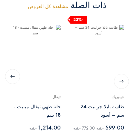
ذات الصلة
مشاهدة كل العروض
-23%
جينيريك
تيفال
طاسة بايلا جرانيت 24
حلة طهي تيفال مينيت -
سم – أسود
18 سم
1,214.00
599.00
جنيه
772.00 جنيه
جنيه