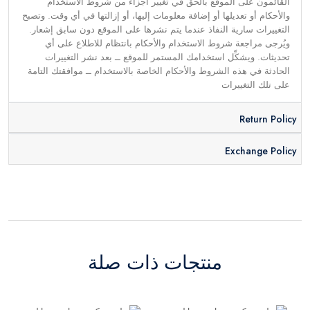
القائمون على الموقع بالحق في تغيير أجزاء من شروط الاستخدام
والأحكام أو تعديلها أو إضافة معلومات إليها، أو إزالتها في أي وقت. وتصبح
التغييرات سارية النفاذ عندما يتم نشرها على الموقع دون سابق إشعار.
ويُرجى مراجعة شروط الاستخدام والأحكام بانتظام للاطلاع على أي
تحديثات. ويشكِّل استخدامك المستمر للموقع ــ بعد نشر التغييرات
الحادثة في هذه الشروط والأحكام الخاصة بالاستخدام ــ موافقتك التامة
على تلك التغييرات
Return Policy
Exchange Policy
منتجات ذات صلة