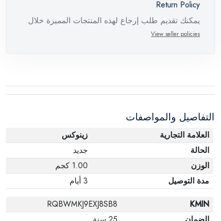
Return Policy
يمكنك تقديم طلب إرجاع لهذه المنتجات المميزة خلال
14 يومًا وحتى 30 يومًا في حالة وجود عيوب من وقت
View seller policies
وصول الطلب، مع وجود تقرير فني من الشركة
المصنعة يفيد ذلك. عند إعادة المنتج، تأكد من أن جميع
ملحقات الطلب في حالتها الصحيحة وأن المنتج في
عبوته الأصلية. لاحظ أنه لا يمكن إرجاع المنتجات
الإلكترونية في حالة تغيير الرأي إذا لم تكن مختومة
التفاصيل والمواصفات
وفي عبواتها الأصلية.
العلامة التجارية
زينوكس
الحالة
جديد
الوزن
1.00 كجم
مدة التوصيل
3 أيام
RQBWMKJ9EXJ8SB8
KMIN
الضمان
25 سنة