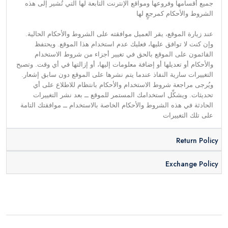
جميع أقسامها وفروعها ومواقع الإنترنت التابعة لها التي تُشير إلى هذه
الشروط والأحكام كمرجعٍ لها
عند زيارة الموقع، يقر العميل موافقته على الشروط والأحكام الحالية.
وإن كنت لا توافق عليها، فعليك عدم استخدام هذا الموقع. ويحتفظ
القائمون على الموقع بالحق في تغيير أجزاء من شروط الاستخدام
والأحكام أو تعديلها أو إضافة معلومات إليها، أو إزالتها في أي وقت. وتصبح
التغييرات سارية النفاذ عندما يتم نشرها على الموقع دون سابق إشعار.
ويُرجى مراجعة شروط الاستخدام والأحكام بانتظام للاطلاع على أي
تحديثات. ويشكِّل استخدامك المستمر للموقع ــ بعد نشر التغييرات
الحادثة في هذه الشروط والأحكام الخاصة بالاستخدام ــ موافقتك التامة
على تلك التغييرات
Return Policy
Exchange Policy