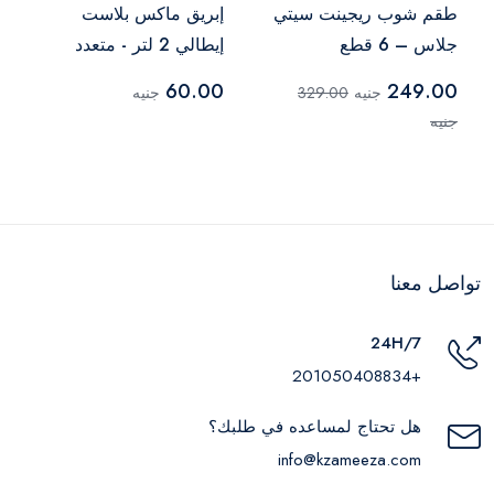
طقم شوب ريجينت سيتي
إبريق ماكس بلاست
جلاس – 6 قطع
إيطالي 2 لتر - متعدد
الالوان
60.00
249.00
جنيه
329.00
جنيه
جنيه
تواصل معنا
24H/7
+201050408834
هل تحتاج لمساعده في طلبك؟
info@kzameeza.com