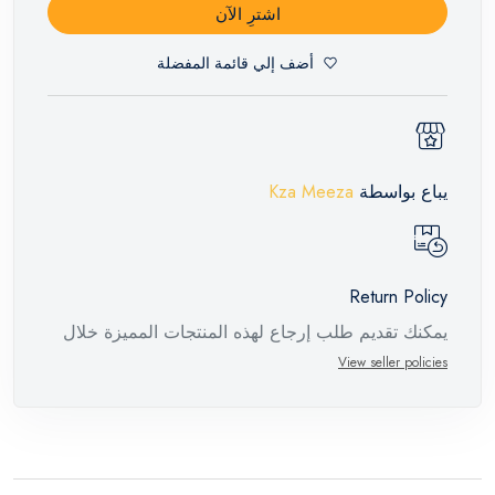
اشترِ الآن
أضف إلي قائمة المفضلة
يباع بواسطة
Kza Meeza
Return Policy
يمكنك تقديم طلب إرجاع لهذه المنتجات المميزة خلال
14 يومًا وحتى 30 يومًا في حالة وجود عيوب من وقت
View seller policies
وصول الطلب، مع وجود تقرير فني من الشركة
المصنعة يفيد ذلك. عند إعادة المنتج، تأكد من أن جميع
ملحقات الطلب في حالتها الصحيحة وأن المنتج في
عبوته الأصلية. لاحظ أنه لا يمكن إرجاع المنتجات