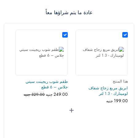
الإلكترونية في حالة تغيير الرأي إذا لم تكن مختومة
عادة ما يتم شراؤها معاً
وفي عبواتها الأصلية.
هذا المنتج
طقم شوب ريجينت سيتي
جلاس – 6 قطع
ابريق مربع زجاج شفاف
لومينارك - 1.3 لتر
249.00
جنيه
329.00 جنيه
199.00
جنيه
+