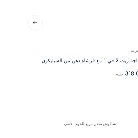
يريك
جينيريك
 2 في 1 مع فرشاة دهن من السيليكون
قمع سيليكون 
71.00
318.
جنيه
جنيه