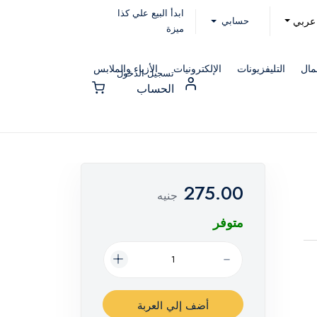
ابدأ البيع علي كذا
حسابي
عربي
ميزة
مال
التليفزيونات
الإلكترونيات
الأزياء والملابس
تسجيل الدخول
الحساب
275.00
جنيه
متوفر
أضف إلي العربة