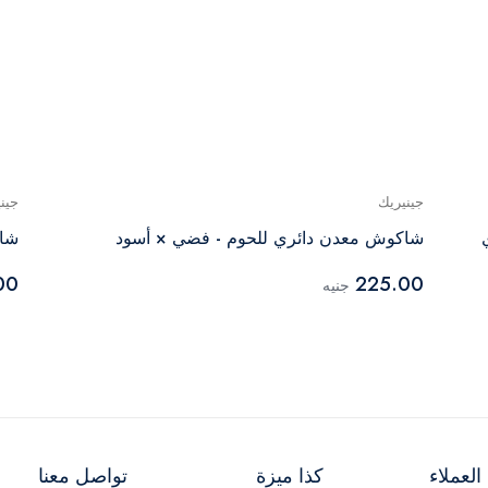
جينيريك
جين
شاكوش معدن دائري للحوم - فضي × أسود
شاك
00
225.00
جنيه
لعملاء
كذا ميزة
تواصل معنا