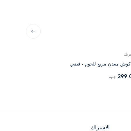
يريك
جينيريك
وش معدن مربع للحوم - فضي
شاكوش مربع ل
239.00
299.
جنيه
جنيه
الاشتراك