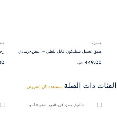
جينيريك
جين
طبق غسيل سيليكون قابل للطي – أبيض×رمادي
زجاجة زيت
00
449.00
جنيه
فئات ذات الصلة
مشاهدة كل العروض