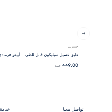
جينيريك
طبق غسيل سيليكون قابل للطي – أبيض×رمادي
449.00
جنيه
تواصل معنا
خدمة ا