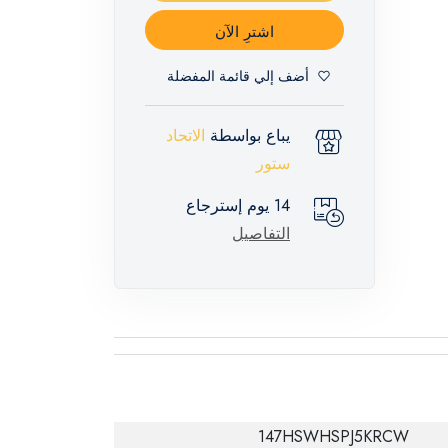
اشترِ الآن
أضف إلي قائمة المفضلة
يباع بواسطة
الاتحاد
ستور
14 يوم إسترجاع
التفاصيل
147HSWHSPJ5KRCW