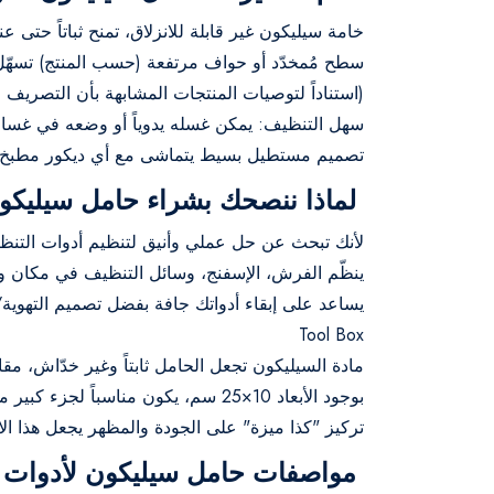
خامة سيليكون غير قابلة للانزلاق، تمنح ثباتاً حتى ع
سطح مُمخدّد أو حواف مرتفعة (حسب المنتج) تسهّل ت
(استناداً لتوصيات المنتجات المشابهة بأن التصريف 
سهل التنظيف: يمكن غسله يدوياً أو وضعه في غسا
تصميم مستطيل بسيط يتماشى مع أي ديكور مطبخ 
لماذا ننصحك بشراء حامل سيليكون
لأنك تبحث عن حل عملي وأنيق لتنظيم أدوات التنظي
ينظّم الفرش، الإسفنج، وسائل التنظيف في مكان وا
يساعد على إبقاء أدواتك جافة بفضل تصميم التهوية/ا
Tool Box
مادة السيليكون تجعل الحامل ثابتاً وغير خدّاش، مق
بوجود الأبعاد ‎25×10 سم، يكون مناسباً لجزء كبير من الحوض أو جانب الحوض دون أن يشغل مساحة كبيرة.
تركيز "كذا ميزة" على الجودة والمظهر يجعل هذا ال
مواصفات حامل سيليكون لأدوات ا