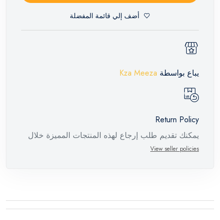
أضف إلي قائمة المفضلة
يباع بواسطة
Kza Meeza
Return Policy
يمكنك تقديم طلب إرجاع لهذه المنتجات المميزة خلال
14 يومًا وحتى 30 يومًا في حالة وجود عيوب من وقت
View seller policies
وصول الطلب، مع وجود تقرير فني من الشركة
المصنعة يفيد ذلك. عند إعادة المنتج، تأكد من أن جميع
ملحقات الطلب في حالتها الصحيحة وأن المنتج في
عبوته الأصلية. لاحظ أنه لا يمكن إرجاع المنتجات
الإلكترونية في حالة تغيير الرأي إذا لم تكن مختومة