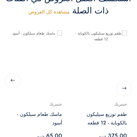
ذات الصلة
مشاهدة كل العروض
جينيريك
جينيريك
طقم توزيع سيليكون
ماسك طعام سيلكون -
بالكوباية - 12 قطعه
أسود
65.00
375.00
جنيه
جنيه