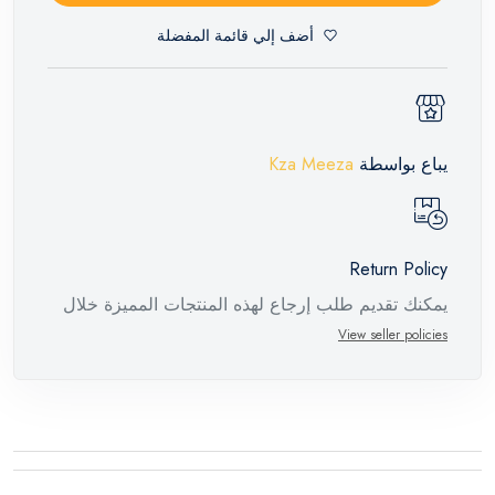
أضف إلي قائمة المفضلة
يباع بواسطة
Kza Meeza
Return Policy
يمكنك تقديم طلب إرجاع لهذه المنتجات المميزة خلال
14 يومًا وحتى 30 يومًا في حالة وجود عيوب من وقت
View seller policies
وصول الطلب، مع وجود تقرير فني من الشركة
المصنعة يفيد ذلك. عند إعادة المنتج، تأكد من أن جميع
ملحقات الطلب في حالتها الصحيحة وأن المنتج في
عبوته الأصلية. لاحظ أنه لا يمكن إرجاع المنتجات
الإلكترونية في حالة تغيير الرأي إذا لم تكن مختومة