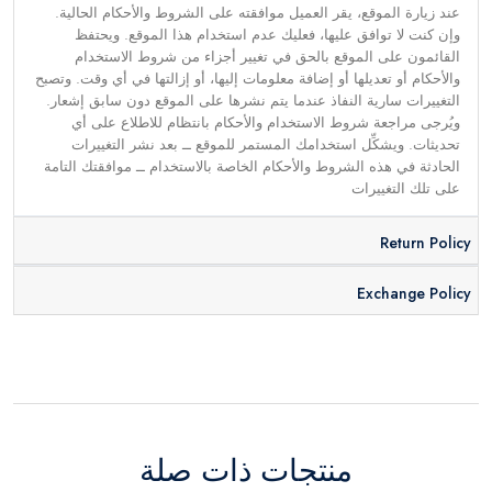
عند زيارة الموقع، يقر العميل موافقته على الشروط والأحكام الحالية.
وإن كنت لا توافق عليها، فعليك عدم استخدام هذا الموقع. ويحتفظ
القائمون على الموقع بالحق في تغيير أجزاء من شروط الاستخدام
والأحكام أو تعديلها أو إضافة معلومات إليها، أو إزالتها في أي وقت. وتصبح
التغييرات سارية النفاذ عندما يتم نشرها على الموقع دون سابق إشعار.
ويُرجى مراجعة شروط الاستخدام والأحكام بانتظام للاطلاع على أي
تحديثات. ويشكِّل استخدامك المستمر للموقع ــ بعد نشر التغييرات
الحادثة في هذه الشروط والأحكام الخاصة بالاستخدام ــ موافقتك التامة
على تلك التغييرات
Return Policy
Exchange Policy
منتجات ذات صلة