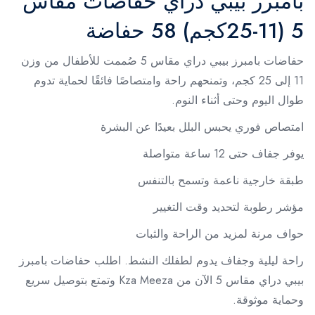
بامبرز بيبي دراي حفاضات مقاس
5 (11-25كجم) 58 حفاضة
حفاضات بامبرز بيبي دراي مقاس 5 صُممت للأطفال من وزن
11 إلى 25 كجم، وتمنحهم راحة وامتصاصًا فائقًا لحماية تدوم
طوال اليوم وحتى أثناء النوم.
امتصاص فوري يحبس البلل بعيدًا عن البشرة
يوفر جفاف حتى 12 ساعة متواصلة
طبقة خارجية ناعمة وتسمح بالتنفس
مؤشر رطوبة لتحديد وقت التغيير
حواف مرنة لمزيد من الراحة والثبات
راحة ليلية وجفاف يدوم لطفلك النشط. اطلب حفاضات بامبرز
بيبي دراي مقاس 5 الآن من Kza Meeza وتمتع بتوصيل سريع
وحماية موثوقة.