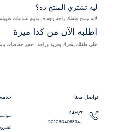
ليه تشتري المنتج ده؟
لأنه بيمنح طفلك راحة وجفاف يدوم لساعات طويلة،
اطلبه الآن من كذا ميزة
خلي طفلك يتحرك بحرية وراحة. احجز حفاضات بامبرز بنطلون مقاس 6 الآن من Kza Meeza و
تواصل معنا
خدمة ا
24H/7
سياسة 
+201050408834
الشروط