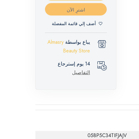
اشترِ الآن
أضف إلي قائمة المفضلة
يباع بواسطة
Almasry
Beauty Store
14 يوم إسترجاع
التفاصيل
058P5C34TIFJAJV