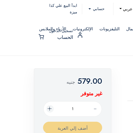
ابدأ البيع علي كذا
حسابي
عربي
ميزة
مال
التليفزيونات
الإلكترونيات
الأزياء والملابس
تسجيل الدخول
الحساب
579.00
جنيه
غير متوفر
أضف إلي العربة