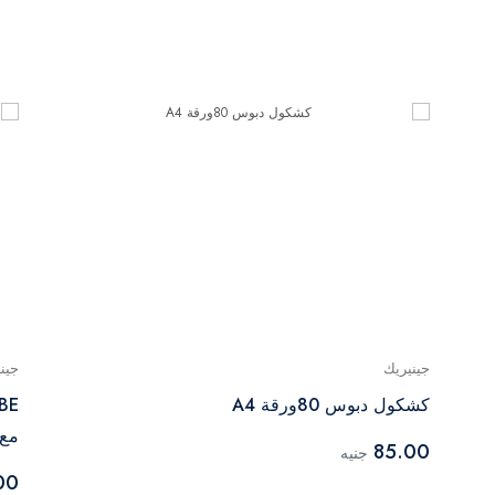
جينيريك
جين
كشكول دبوس 80ورقة A4
مع
85.00
جنيه
00