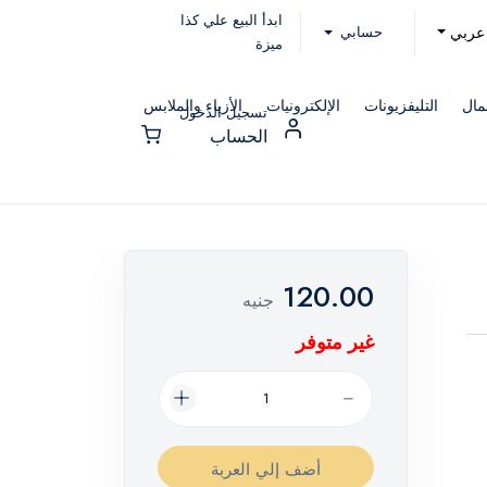
ابدأ البيع علي كذا
حسابي
عربي
ميزة
مال
التليفزيونات
الإلكترونيات
الأزياء والملابس
تسجيل الدخول
الحساب
120.00
جنيه
غير متوفر
أضف إلي العربة