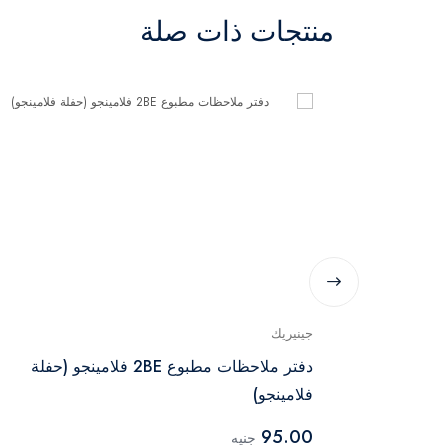
منتجات ذات صلة
جينيريك
ألوان مائية
دفتر ملاحظات مطبوع 2BE فلامينجو (حفلة
فلامينجو)
95.00
جنيه