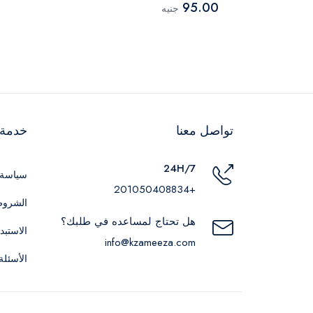
95.00
جنيه
تواصل معنا
خدمة ا
24H/7
سياسة 
+201050408834
الشروط
هل تحتاج لمساعده في طلبك؟
الاستبد
info@kzameeza.com
الأسئلة