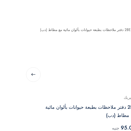
يريك
جينيريك
2BE دفتر ملاحظات بطبعة حيوانات بألوان مائية
نوت بوك بتصميم ع
 مطاط (دب)
155.00
جنيه
95.
جنيه