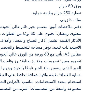
ورق 80 جرام
تغطية 250 جرام بطبقة حماية
سلك حلزوني
دفتر ملاحظات أنيق: مصمم بحبر دائم عالي الجودة
محتوى رمضان: يحتوي على 30 يومًا من الصلوات والأدعية وختم القرآن والمهام اليومية مثل الزكاة والصدقات والإفطار والسحور.
الأذكار القلبية: تشمل أذكار الصباح والمساء وأهدا
الاستعدادات للعيد: توفر مساحة للتخطيط والتحضير ل
مقاس A5: يأتي مع 60 ورقة من الورق عالي الجودة لكتابة الملاحظات أو الأفكار أو الدروس.
تصميم مميز: تصميمات مختارة بعناية تبرز وتلفت الأ
الحبر الدائم: يضمن بقاء الحبر نابضًا بالحياة ويدوم ل
حماية الغطاء: طبقة واقية شفافة تحافظ على الغطاء
استخدام متعدد الاستخدامات: مناسب للأغراض الشخصي
مجموعة واسعة من التصميمات: المزيد من التصميمات