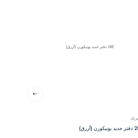
يريك
جينيريك
رق)
2BE دفتر وحيد القرن الجديد (أرجواني)