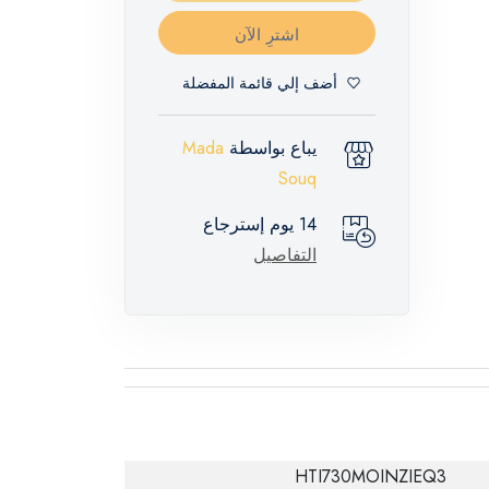
اشترِ الآن
أضف إلي قائمة المفضلة
يباع بواسطة
Mada
Souq
14 يوم إسترجاع
التفاصيل
HTI730MOINZIEQ3