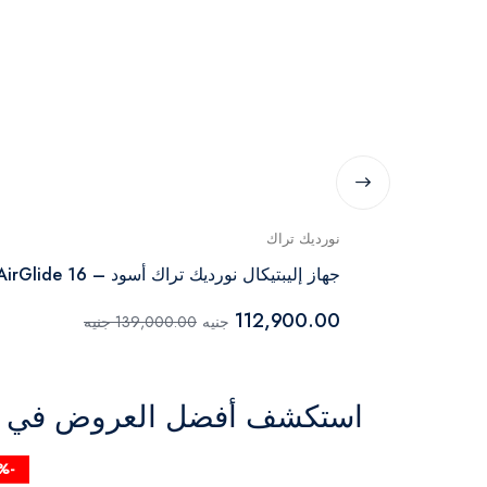
نورديك تراك
جهاز إليبتيكال نورديك تراك أسود – AirGlide 16
112,900.00
جنيه
139,000.00 جنيه
استكشف أفضل العروض في ال
-19%