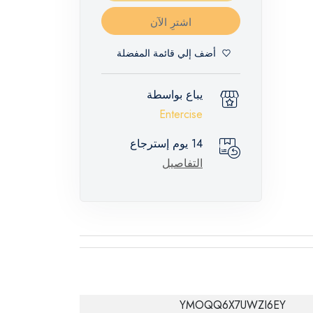
اشترِ الآن
أضف إلي قائمة المفضلة
يباع بواسطة
Entercise
14 يوم إسترجاع
التفاصيل
YMOQQ6X7UWZI6EY