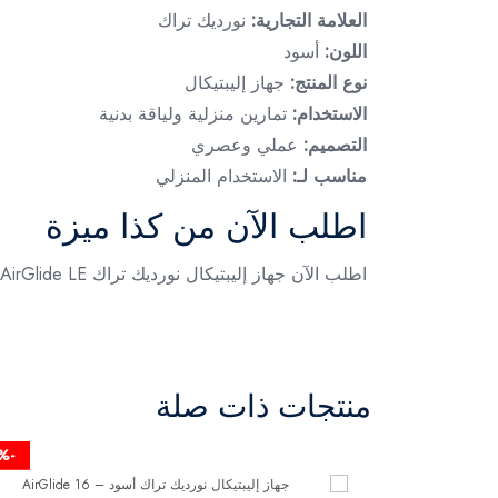
العلامة التجارية:
نورديك تراك
اللون:
أسود
نوع المنتج:
جهاز إليبتيكال
الاستخدام:
تمارين منزلية ولياقة بدنية
التصميم:
عملي وعصري
مناسب لـ:
الاستخدام المنزلي
اطلب الآن من كذا ميزة
اطلب الآن جهاز إليبتيكال نورديك تراك AirGlide LE – أسود واستمتع بتمارين منزلية مريحة تساعد على تحسين نشاطك ولياقتك البدنية يومياً، متوفر الآن لدى كذا ميزة.
منتجات ذات صلة
-19%