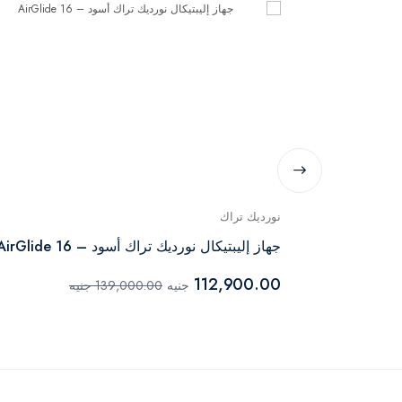
نورديك تراك
جهاز إليبتيكال نورديك تراك أسود – AirGlide 16
112,900.00
جنيه
139,000.00 جنيه