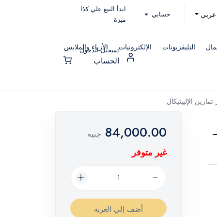
ابدأ البيع علي كذا
حسابي
عربي
ميزة
مال
التليفزيونات
الإلكترونيات
الأزياء والملابس
تسجيل الدخول
الحساب
تمارين الإليبتيكال
84,000.00
راك AirGlide LE –
جنيه
غير متوفر
أضف إلي العربة