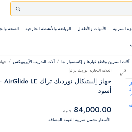
زة المنزلية
الأمهات والأطفال
الرياضة والأنشطة الخارجية
الصحة والج
ب
آلات التمرين وقطع غيارها و إكسسواراتها
آلات التدريب الآيروبيكس
جهاز 
العلامة التجارية: نورديك تراك
جهاز إليبتيكال نورديك ت
أسود
84,000.00
جنيه
.الأسعار تشمل ضريبة القيمة المضافة