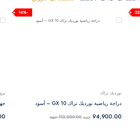
-14%
نورديك تراك
برو
دراجة رياضية نورديك تراك GX 10 – أسود
جهاز 
00
94,900.00
جنيه
110,000.00 جنيه