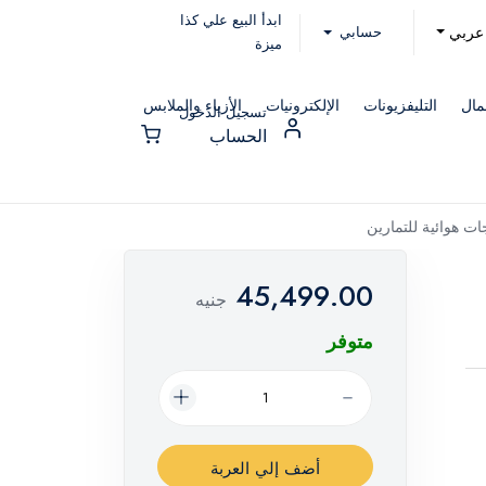
ابدأ البيع علي كذا
حسابي
عربي
ميزة
مال
التليفزيونات
الإلكترونيات
الأزياء والملابس
تسجيل الدخول
الحساب
ات هوائية للتمارين
45,499.00
جنيه
متوفر
أضف إلي العربة