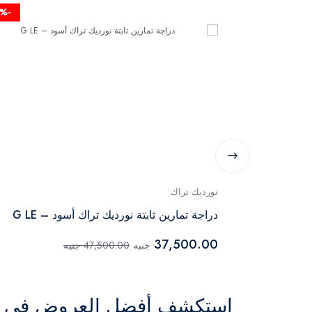
-22%
نورديك تراك
دراجة تمارين ثابتة نورديك تراك أسود – G LE
37,500.00
جنيه
47,500.00 جنيه
استكشف أفضل العروض في ال