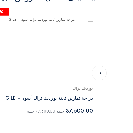
-22%
نورديك تراك
دراجة تمارين ثابتة نورديك تراك أسود – G LE
37,500.00
جنيه
47,500.00 جنيه