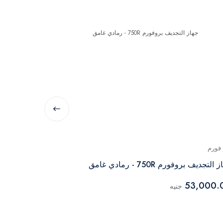
 فورم
برو فورم
التجديف بروفورم 750R - رمادي غامق
جهاز برو فورم 
48,000.00
53,000.
جنيه