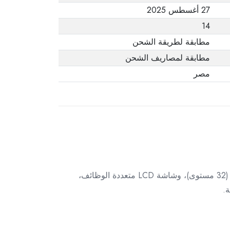
27 أغسطس 2025
14
مطابقة لطريقة الشحن
مطابقة لمصاريف الشحن
مصر
صُممت دراجة إنتر تراك الإهليلجية IT-E280 لتوفير تجربة تمرين احترافية في المنزل. بفضل مقاومة مغناطيسية متطورة (32 مستوى)، وشاشة LCD متعددة الوظائف،
ة.