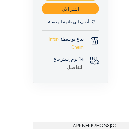
اشترِ الآن
أضف إلي قائمة المفضلة
يباع بواسطة
Inter-
Cheim
14 يوم إسترجاع
التفاصيل
APPNFPB9HQN3JQC