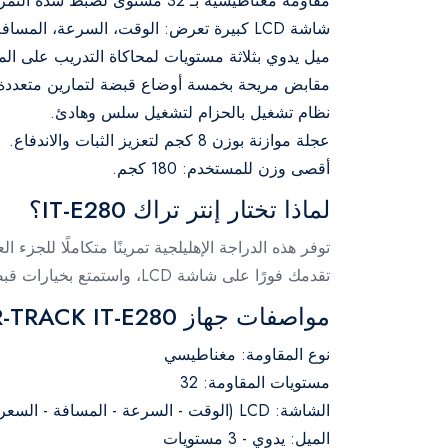
مقاومة مغناطيسية بـ 32 مستوى لضبط شدة التمرين.
شاشة LCD كبيرة تعرض: الوقت، السرعة، المسافة، السعرات الحرارية، عداد المسافات، معدل ضربات القلب.
ميل يدوي بثلاثة مستويات لمحاكاة التدريب على الم
مقابض مريحة بخمسة أوضاع قبضة لتمارين متعددة 
نظام تشغيل بالحزام لتشغيل سلس وهادئ.
عجلة موازنة بوزن 8 كجم لتعزيز الثبات والاندفاع.
أقصى وزن للمستخدم: 180 كجم.
لماذا تختار إنتر تراك IT-E280؟
توفر هذه الدراجة الإهليلجية تمرينًا متكاملًا للج
تقدمك فورًا على شاشة LCD، واستمتع بخيارات قبضة وميل مرنة لتجربة أكثر تفاعلية، أشبه بتدريبات الصالات الرياضية، في منزلك.
مواصفات جهاز INTER-TRACK IT-E280
نوع المقاومة: مغناطيسي
مستويات المقاومة: 32
الشاشة: LCD (الوقت - السرعة - المسافة - السعرات الحرارية - عداد المسافات - معدل ضربات القلب)
الميل: يدوي - 3 مستويات