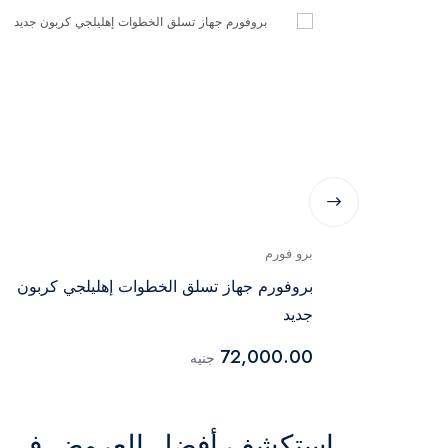
برو فورم
بروفورم جهاز تسلق الخطوات إهليلجي كربون
جديد
72,000.00
جنيه
استكشف أفضل العروض في ال