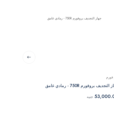
 فورم
برو فورم
التجديف بروفورم 750R - رمادي غامق
جهاز برو فورم 
48,000.00
53,000.
جنيه