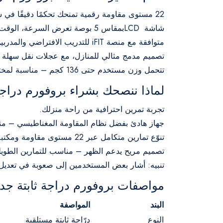
22 مستوى مقاومة رقمية تمنحك تحكمًا دقيقًا في شدة التمرين.
شاشة LCD ‎بمقاس 5 بوصة تعرض السرعة، الوقت، المسافة، السعرات، ومعدل ضربات القلب.
متوافقة مع منصة iFIT للتدريب الافتراضي والمدربين المحترفين (يتطلب اشتراك منفصل).
تصميم مدمج مثالي للمنازل، مع عجلات نقل سهلة ا
تتحمل وزن مستخدم حتى 136 كجم – مناسبة لمختلف الفئات.
لماذا ننصحك بشراء بروفورم دراجة ثابتة
تجربة تمرين احترافية من راحة منزلك.
جهاز هادئ بفضل نظام المقاومة المغناطيسي – من
تنوّع تمارين متكامل عبر 22 مستوى مقاومة ومكتبة iFIT الواسعة.
تصميم مريح يدعم الظهر – مناسب للتمارين الطويل
تنبيه: أشار بعض المستخدمين إلى صعوبة في تعديل ال
مواصفات بروفورم دراجة ثابتة جديدة 325 CSX بال
البند
المواصفة
النوع
درّاجة ثابتة مستلقية