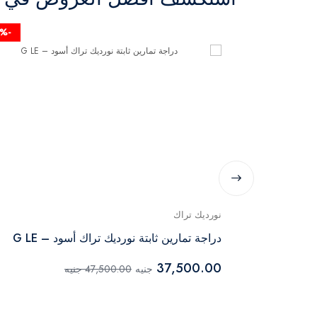
-22%
نورديك تراك
دراجة تمارين ثابتة نورديك تراك أسود – G LE
37,500.00
جنيه
47,500.00 جنيه