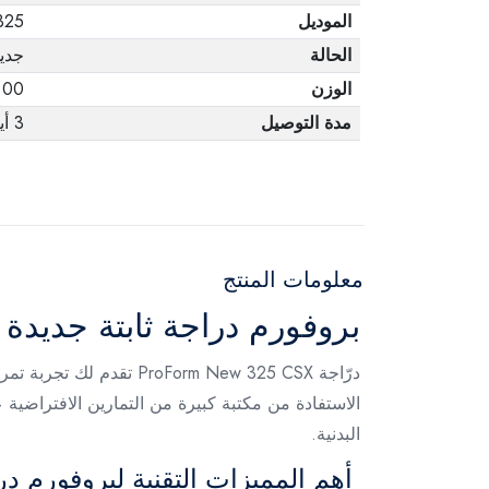
الموديل
25 CSX
الحالة
جدي
الوزن
80.00
مدة التوصيل
3 أيام
معلومات المنتج
بروفورم دراجة ثابتة جديدة 325 CSX
درّاجة orm New 325 CSX
البدنية.
أهم المميزات التقنية لبروفورم دراجة ث