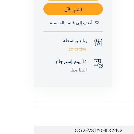
اشترِ الآن
أضف إلي قائمة المفضلة
يباع بواسطة
Entercise
14 يوم إسترجاع
التفاصيل
QG2EVSTY0HOC2N2