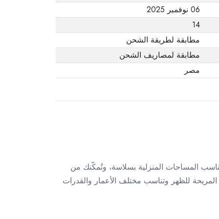
06 نوفمبر 2025
14
مطابقة لطريقة الشحن
مطابقة لمصاريف الشحن
مصر
ة. صممت لتناسب المساحات المنزلية بسلاسة، وتُمكّنك من
 الافتراضية عبر منصة iFIT. بفضل تصميمها المستلقّي (Recumbent) تدعم الجلسة المريحة للظهر وتناسب مختلف الأعمار والقدرات