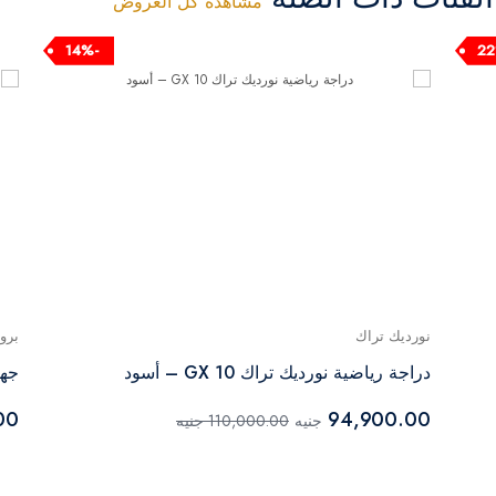
مشاهدة كل العروض
-14%
نورديك تراك
برو
دراجة رياضية نورديك تراك GX 10 – أسود
جهاز 
00
94,900.00
جنيه
110,000.00 جنيه