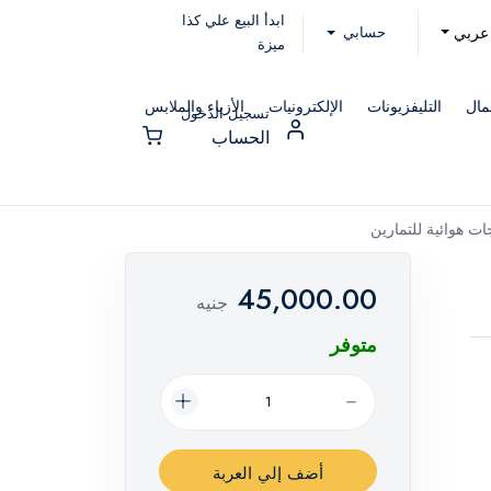
ابدأ البيع علي كذا
حسابي
عربي
ميزة
مال
التليفزيونات
الإلكترونيات
الأزياء والملابس
تسجيل الدخول
الحساب
ات هوائية للتمارين
45,000.00
جنيه
متوفر
أضف إلي العربة