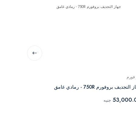
 فورم
برو فورم
التجديف بروفورم 750R - رمادي غامق
دراجة بروفورم أسو
45,000.00
53,000.
جنيه