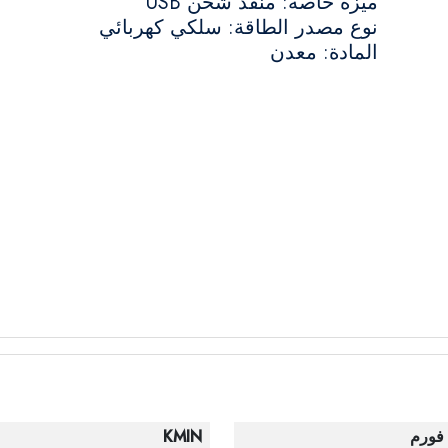
ميزة خاصة: منفذ شحن USB
نوع مصدر الطاقة: سلكي كهربائي
المادة: معدن
 فورم
KMIN