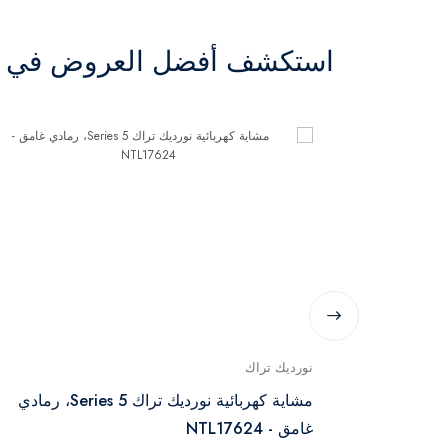
استكشف أفضل العروض في ال
نورديك تراك
 جهاز مشي
مشاية كهربائية نورديك تراك Series 5، رمادي
غامق - NTL17624