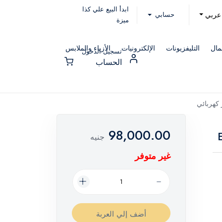
ابدأ البيع علي كذا
حسابي
عربي
ميزة
مال
التليفزيونات
الإلكترونيات
الأزياء والملابس
تسجيل الدخول
الحساب
كهربائي
98,000.00
جنيه
غير متوفر
أضف إلي العربة