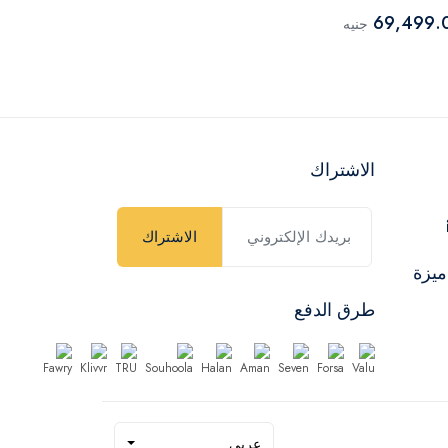
1000M
54,999.00
69,499.
جنيه
الاشتراك
الاشتراك
ميزة
طرق الدفع
عربي