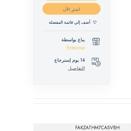
اشترِ الآن
أضف إلي قائمة المفضلة
يباع بواسطة
Entercise
14 يوم إسترجاع
التفاصيل
FAKZATHM7CASVBH