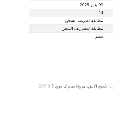
09 يناير 2025
14
مطابقة لطريقة الشحن
مطابقة لمصاريف الشحن
مصر
ارتقِ بتمارينك المنزلية مع جهاز المشي NordicTrack EXP 10i الذي يجمع بين القوة، التقنية، والراحة. يأتي هذا الجهاز باللون الأسود الأنيق، مزودًا بمحرك قوي 3.5 CHP