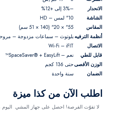
الانحدار
–3% إلى +12%
الشاشة
10" لمس – HD
المقاس
55" × 20" (140 × 51 سم)
أنظمة الترفيه
بلوتوث – سماعات مزدوجة – مروح
الاتصال
Wi-Fi – iFIT
قابل للطي
نعم – SpaceSaver® + EasyLift™
الوزن الأقصى
حتى 136 كجم
الضمان
سنة واحدة
اطلب الآن من كذا ميزة
لا تفوّت الفرصة! احصل على جهاز المشي اليوم م