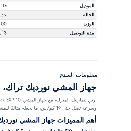
الموديل
 10i
الحالة
جديد
الوزن
1.00 ك
مدة التوصيل
3 أيام
معلومات المنتج
جهاز المشي نورديك تراك، اسود -
وسرعة تصل حتى 19 كم/س، ما يجعله مثاليًا للمشي، الركض، والتدريبات عالية الكثافة.
أهم المميزات جهاز المشي نورديك