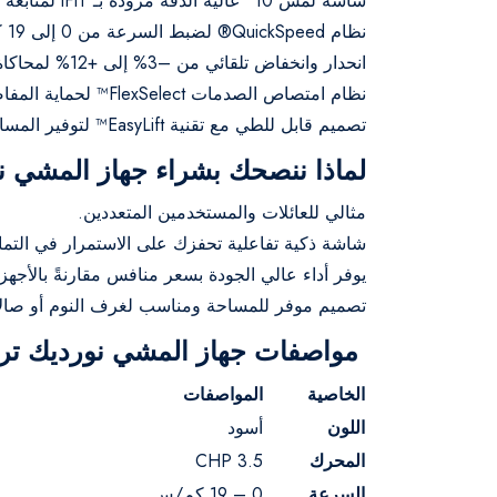
شاشة لمس 10" عالية الدقة مزودة بـ iFIT لمتابعة برامج تدريب تفاعلية.
نظام QuickSpeed® لضبط السرعة من 0 إلى 19 كم/س بسهولة.
انحدار وانخفاض تلقائي من –3% إلى +12% لمحاكاة واقعية للطبيعة.
نظام امتصاص الصدمات FlexSelect™ لحماية المفاصل أثناء التمرين.
تصميم قابل للطي مع تقنية EasyLift™ لتوفير المساحة.
لماذا ننصحك بشراء جهاز المشي ن
مثالي للعائلات والمستخدمين المتعددين.
شاشة ذكية تفاعلية تحفزك على الاستمرار في التما
يوفر أداء عالي الجودة بسعر منافس مقارنةً بالأجهزة
تصميم موفر للمساحة ومناسب لغرف النوم أو صالا
مواصفات جهاز المشي نورديك ترا
الخاصية
المواصفات
اللون
أسود
المحرك
3.5 CHP
السرعة
0 – 19 كم/س