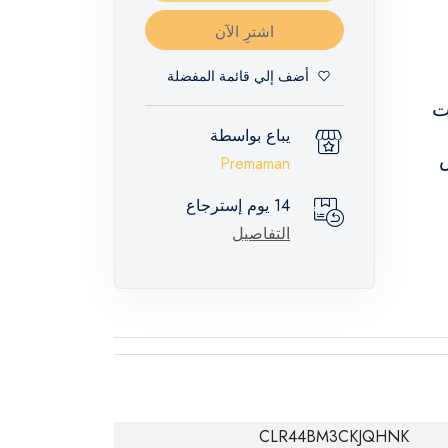
اشترِ الآن
أضف إلي قائمة المفضلة
ات
يباع بواسطة
ص
Premaman
14 يوم إسترجاع
التفاصيل
CLR44BM3CKJQHNK