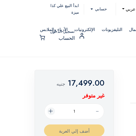
ابدأ البيع علي كذا
حسابي
عربي
ميزة
مال
التليفزيونات
الإلكترونيات
الأزياء والملابس
تسجيل الدخول
الحساب
17,499.00
جنيه
غير متوفر
أضف إلي العربة