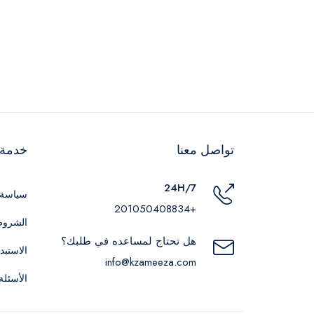
تواصل معنا
خدمة ا
24H/7
سياسة 
+201050408834
الشروط
هل تحتاج لمساعده في طلبك؟
الاستبد
info@kzameeza.com
الأسئلة