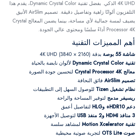
4K UHD الذكي. بفضل تقنية Dynamic Crystal Color، يقدم هذا
التلفزيون ألوانًا زاهية وتفاصيل دقيقة. تصميم AirSlim الأنيق
يضيف لمسة جمالية لأي مساحة، بينما يضمن المعالج Crystal
Processor 4K أداءً سلسًا ومحتوى عالي الجودة.
أهم المميزات التقنية
شاشة 55 بوصة
بدقة 4K UHD (3840 × 2160)
تقنية Dynamic Crystal Color
لألوان نابضة بالحياة
معالج Crystal Processor 4K
لتحسين جودة الصورة
تصميم AirSlim
فائق النحافة
نظام تشغيل Tizen
للوصول السهل إلى التطبيقات
ريسيفر مدمج
لتوفير المساحة والراحة
دعم HDR10+ وHLG
لتفاصيل أعمق
3 منافذ HDMI و2 منفذ USB
لتوصيل الأجهزة
تقنية Motion Xcelerator
لمشاهد سلسة
صوت OTS Lite
لتجربة صوتية محيطية