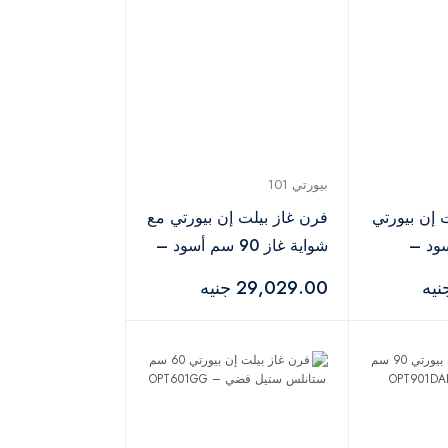
بيورتي 101
 إن بيورتي
فرن غاز بيلت إن بيورتي مع
سود –
شواية غاز 90 سم أسود –
OPT903GG
29,029.00 جنيه