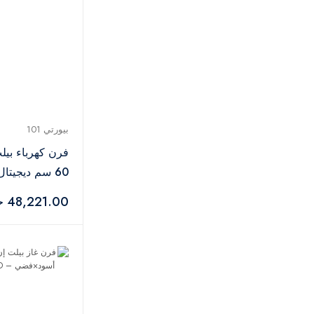
بيورتي 101
فرن كهرباء بيل
60 سم ديجيتا
SMART 60CM
48,221.00 جنيه