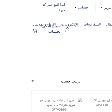
ابدأ البيع علي كذا
حسابي
عربي
ميزة
مال
التليفزيونات
الإلكترونيات
الأزياء والملابس
تسجيل الدخول
الحساب
ترتيب حسب