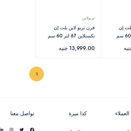
تربولاين
بلت إن
فرن تربو لاين بلت إن
برولاين 67 لتر 60 سم
نكستلاين 67 لتر 60 سم
شاشة رقمية -
13,999.00 جنيه
TL3K66G3D
(current)
1
لعملاء
كذا ميزة
تواصل معنا