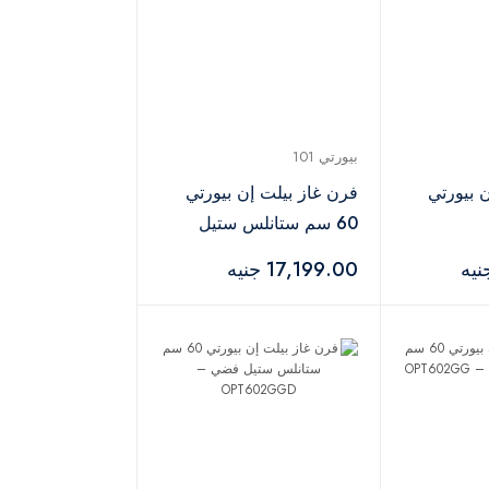
بيورتي 101
 بيورتي
فرن غاز بيلت إن بيورتي
60 سم ستانلس ستيل
OPT
فضي – OPT601GG
17,199.00 جنيه