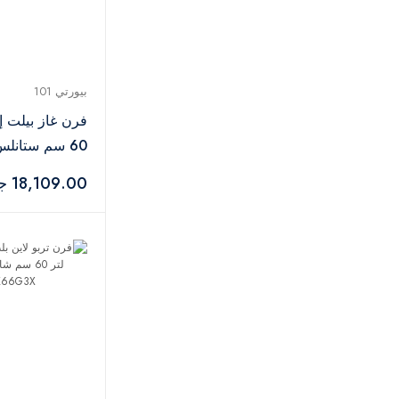
بيورتي 101
فرن غاز بيلت إ
60 سم ستانل
فضي – OPT601GGD
18,109.00 جنيه