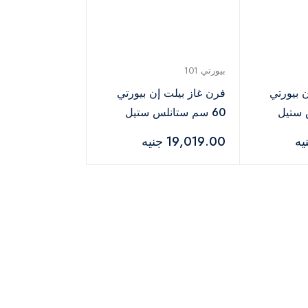
بيورتي 101
 بيورتي
فرن غاز بيلت إن بيورتي
 ستيل
60 سم ستانلس ستيل
فضي – OPT602GGD
19,019.00 جنيه