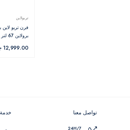
تربولاين
فرن تربو لاين 
شاشة رقمية -
12,999.00 جنيه
TL3K66G3X
تواصل معنا
خدمة ا
24H/7