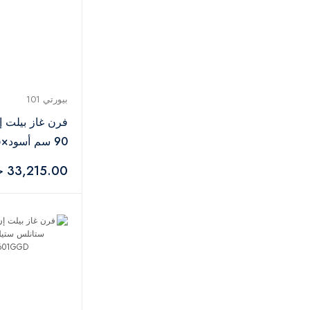
بيورتي 101
فرن غاز بيلت إ
90 سم أسود
OPT902GGD
33,215.00 جنيه