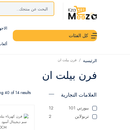
الاجه
كل الفئات
ألعا
فرن بيلت ان
الرئيسية
فرن بيلت ان
g 40 of 14 results
العلامات التجارية
بيورتي 101
12
تربولاين
2