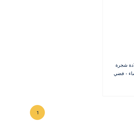
دة شجرة
اء - فضي
(current)
1