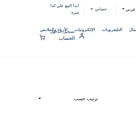
ابدأ البيع علي كذا
حسابي
عربي
ميزة
مال
التليفزيونات
الإلكترونيات
الأزياء والملابس
تسجيل الدخول
الحساب
ترتيب حسب