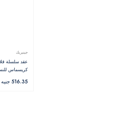
جينيريك
عقد سلسلة قلا
كريسماس للنس
516.35 جنيه