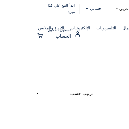
ابدأ البيع علي كذا
حسابي
عربي
ميزة
مال
التليفزيونات
الإلكترونيات
الأزياء والملابس
تسجيل الدخول
الحساب
ترتيب حسب