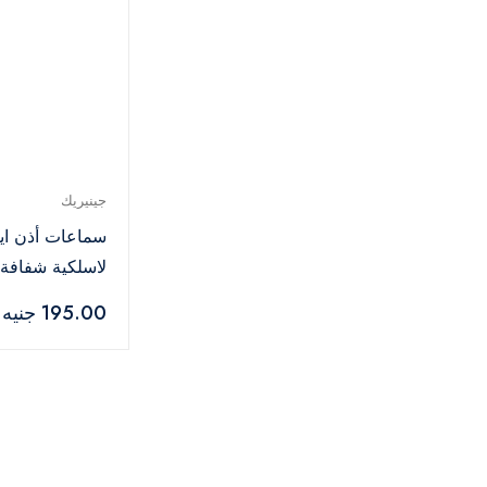
جينيريك
لاسلكية شفافة
جهوري عميق ست
195.00 جنيه