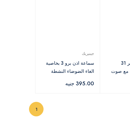
جينيريك
سماعات أذن اير 31
سماعة اذن برو 3 بخاصية
 مع صوت
الغاء الضوضاء النشطة
يريو -اسود
متوافقة مع جميع الموبايلات
395.00 جنيه
- ابيض
(current)
1