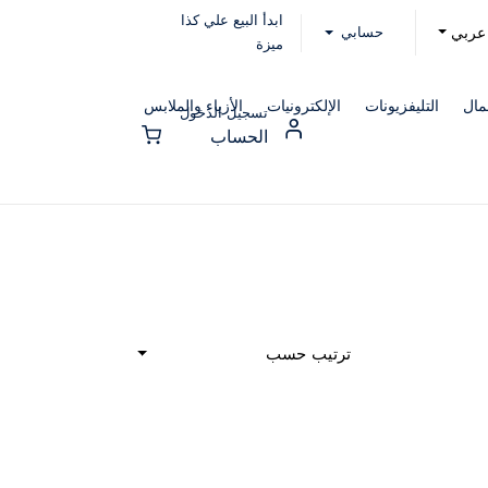
ابدأ البيع علي كذا
حسابي
عربي
ميزة
مال
التليفزيونات
الإلكترونيات
الأزياء والملابس
تسجيل الدخول
الحساب
ترتيب حسب