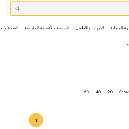
زة المنزلية
الأمهات والأطفال
الرياضة والأنشطة الخارجية
الصحة والج
ب
60
40
20
Showi
(current)
1