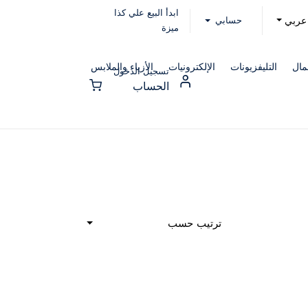
ابدأ البيع علي كذا
حسابي
عربي
ميزة
مال
التليفزيونات
الإلكترونيات
الأزياء والملابس
تسجيل الدخول
الحساب
ترتيب حسب