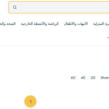
زة المنزلية
الأمهات والأطفال
الرياضة والأنشطة الخارجية
الصحة والج
ب
60
40
20
Showi
(current)
1