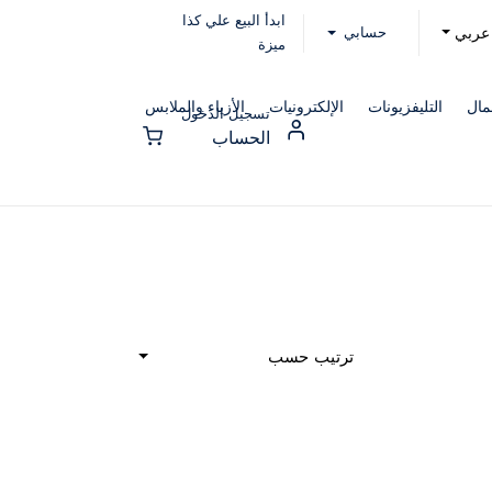
ابدأ البيع علي كذا
حسابي
عربي
ميزة
مال
التليفزيونات
الإلكترونيات
الأزياء والملابس
تسجيل الدخول
الحساب
ترتيب حسب