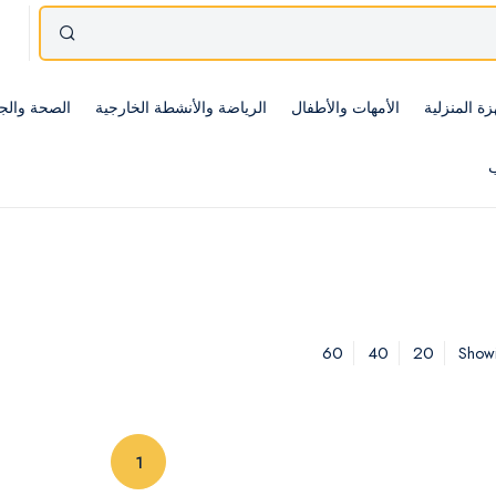
زة المنزلية
الأمهات والأطفال
الرياضة والأنشطة الخارجية
الصحة والج
ب
60
40
20
Showi
(current)
1