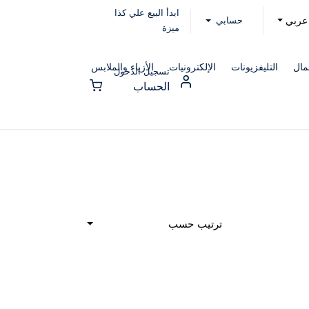
ابدأ البيع علي كذا
حسابي
عربي
ميزة
مال
التليفزيونات
الإلكترونيات
الأزياء والملابس
تسجيل الدخول
الحساب
ترتيب حسب