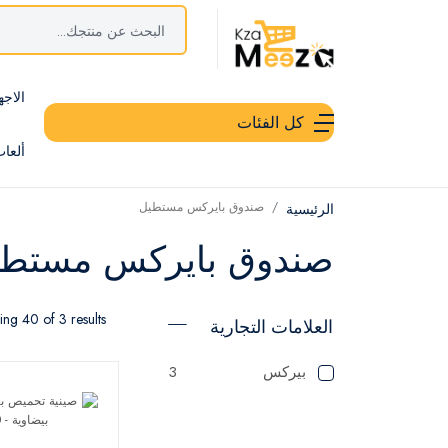
الاجه
كل الفئات
ألعا
صندوق بايركس مستطيل
الرئيسية
صندوق بايركس مستطي
ng 40 of 3 results
العلامات التجارية
بيركس
3