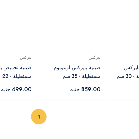
بيركس
بيركس
ايركس
صينية بايركس اوبتيموم
صينية تحميص ب
3 سم
مستطيلة - 35 سم
مستطيلة - 22 سم
859.00 جنيه
699.00 جنيه
(current)
1