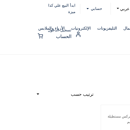
ابدأ البيع علي كذا
حسابي
عربي
ميزة
مال
التليفزيونات
الإلكترونيات
الأزياء والملابس
تسجيل الدخول
الحساب
ترتيب حسب