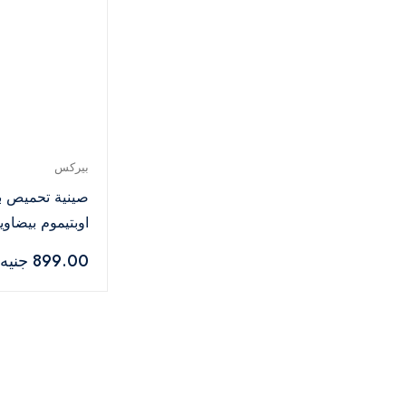
بيركس
صينية تحميص ب
اوبتيموم بيضاوية - 0
899.00 جنيه