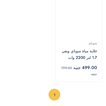
سوناي
غلاية مياة سوناي ويفي
1.7 لتر 2200 وات
اسود -MAR-3970
499.00 جنيه
799.00
جنيه
(current)
1