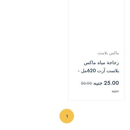
ماكس بلاست
زجاجة مياه ماكس
بلاست آرت 620مل -
متعدد الالوان
25.00 جنيه
50.00
جنيه
(current)
1