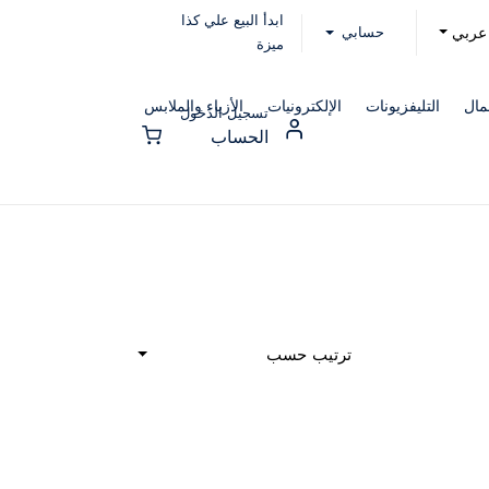
ابدأ البيع علي كذا
حسابي
عربي
ميزة
مال
التليفزيونات
الإلكترونيات
الأزياء والملابس
تسجيل الدخول
الحساب
ترتيب حسب