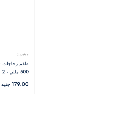
جينيريك
طقم زجاجات خ
500 مللي - 2 قطعة
179.00 جنيه