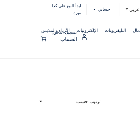
ابدأ البيع علي كذا
حسابي
عربي
ميزة
مال
التليفزيونات
الإلكترونيات
الأزياء والملابس
تسجيل الدخول
الحساب
ترتيب حسب