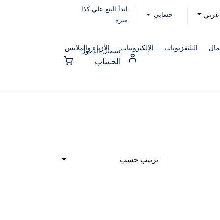
ابدأ البيع علي كذا
حسابي
عربي
ميزة
مال
التليفزيونات
الإلكترونيات
الأزياء والملابس
تسجيل الدخول
الحساب
ترتيب حسب