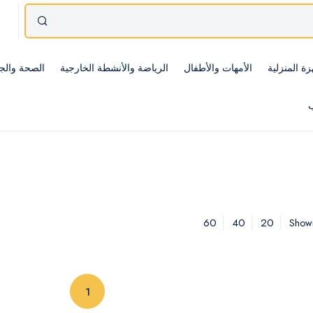
زة المنزلية
الأمهات والأطفال
الرياضة والأنشطة الخارجية
الصحة والج
ب
60
40
20
Showi
(current)
1