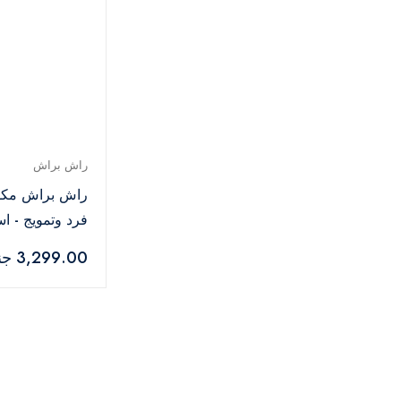
راش براش
راش براش مكوا
فرد وتمويج - اسود X2
3,299.00 جنيه