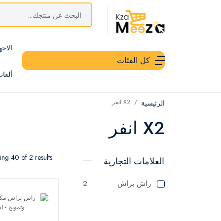
الاجه
كل الفئات
ألعا
X2 انفر
الرئيسية
X2 انفر
ng 40 of 2 results
العلامات التجارية
راش براش
2