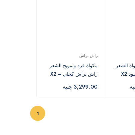
راش براش
ة الشعر
مكواة فرد وتمويج الشعر
راش براش كحلي – X2
Infra
3,299.00 جنيه
(current)
1