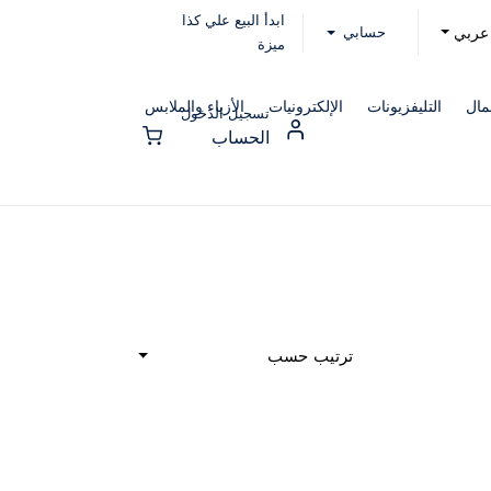
ابدأ البيع علي كذا
حسابي
عربي
ميزة
مال
التليفزيونات
الإلكترونيات
الأزياء والملابس
تسجيل الدخول
الحساب
ترتيب حسب