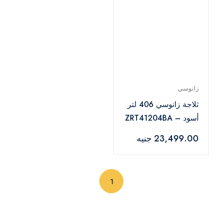
زانوسي
ثلاجة زانوسي 406 لتر
أسود – ZRT41204BA
23,499.00 جنيه
(current)
1