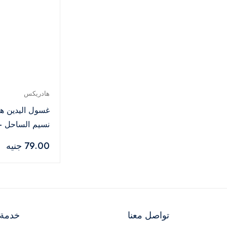
هادريكس
غسول اليدين ه
نسيم الساحل –
عميقة وانتعاش 
79.00 جنيه
, 500 مل
تواصل معنا
خدمة ا