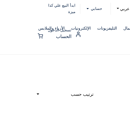
ابدأ البيع علي كذا
حسابي
عربي
ميزة
مال
التليفزيونات
الإلكترونيات
الأزياء والملابس
تسجيل الدخول
الحساب
ترتيب حسب