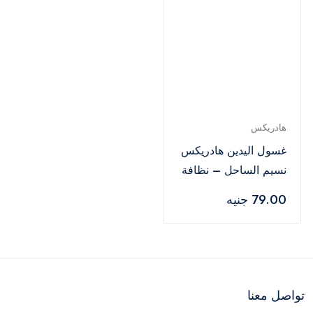
هادريكس
غسول اليدين هادريكس
نسيم الساحل – نظافة
عميقة وانتعاش طويل
79.00 جنيه
الأمد , 500 مل
تواصل معنا