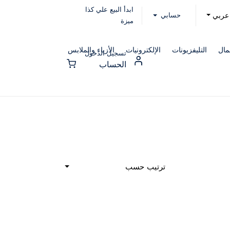
ابدأ البيع علي كذا
حسابي
عربي
ميزة
مال
التليفزيونات
الإلكترونيات
الأزياء والملابس
تسجيل الدخول
الحساب
ترتيب حسب