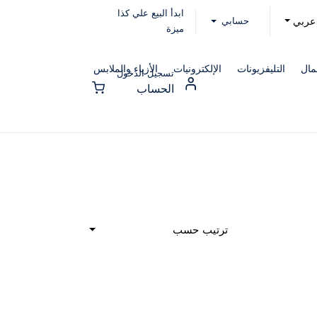
ابدأ البيع علي كذا
حسابي
عربي
ميزة
مال
التليفزيونات
الإلكترونيات
الأزياء والملابس
تسجيل الدخول
الحساب
ترتيب حسب