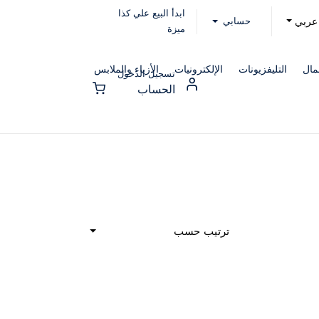
ابدأ البيع علي كذا
حسابي
عربي
ميزة
مال
التليفزيونات
الإلكترونيات
الأزياء والملابس
تسجيل الدخول
الحساب
ترتيب حسب