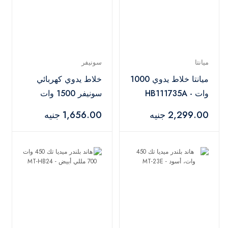
ميانتا
سونيفر
ميانتا خلاط يدوي 1000
خلاط يدوي كهربائي
وات - HB111735A
سونيفر 1500 وات
أبيض - SF-8142
2,299.00 جنيه
1,656.00 جنيه