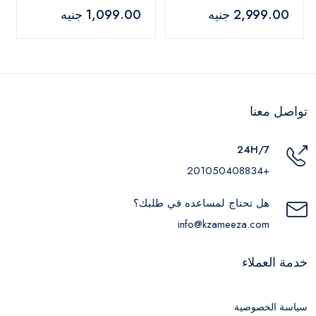
بيض أبيض - HB-
UHB403E1
2,999.00 جنيه
1,099.00 جنيه
600WBT
تواصل معنا
24H/7
+201050408834
هل تحتاج لمساعده في طلبك؟
info@kzameeza.com
خدمة العملاء
سياسة الخصوصية