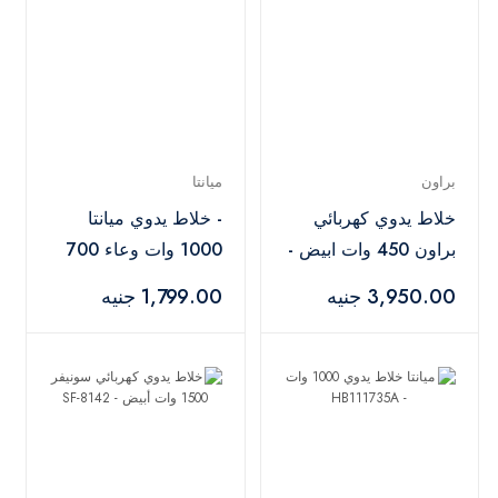
براون
ميانتا
خلاط يدوي كهربائي
- خلاط يدوي ميانتا
براون 450 وات ابيض -
1000 وات وعاء 700
MQ10.201MWH
مل أسود HB111635A
3,950.00 جنيه
1,799.00 جنيه