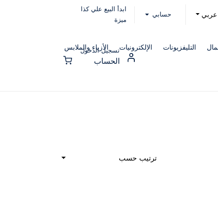
ابدأ البيع علي كذا
حسابي
عربي
ميزة
مال
التليفزيونات
الإلكترونيات
الأزياء والملابس
تسجيل الدخول
الحساب
ترتيب حسب