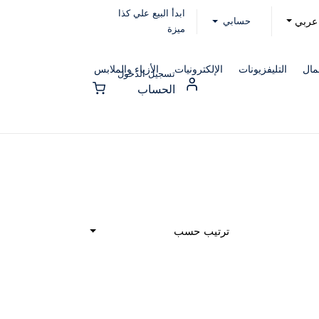
ابدأ البيع علي كذا
حسابي
عربي
ميزة
مال
التليفزيونات
الإلكترونيات
الأزياء والملابس
تسجيل الدخول
الحساب
ترتيب حسب