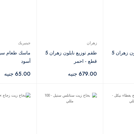
زهران
جينيريك
طقم توزيع نايلون زهران 5
طقم توزيع نايلون زهران 5
ماسك طعام سيل
قطع - احمر
أسود
679.00 جنيه
65.00 جنيه