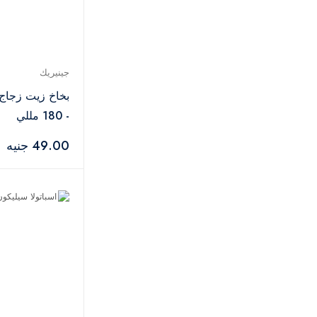
جينيريك
بخاخ زيت زجاج 
- 180 مللي
49.00 جنيه