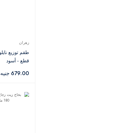
زهران
قطع - أسود
679.00 جنيه