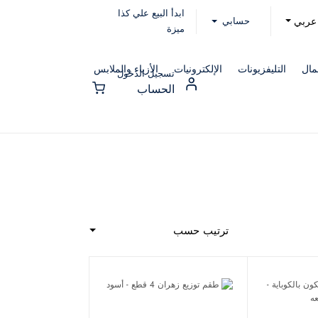
ابدأ البيع علي كذا
حسابي
عربي
ميزة
مال
التليفزيونات
الإلكترونيات
الأزياء والملابس
تسجيل الدخول
الحساب
ترتيب حسب