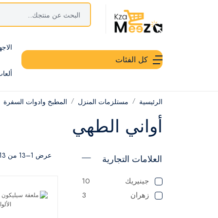
الاجه
كل الفئات
ألعا
الرئيسية
مستلزمات المنزل
المطبخ وادوات السفرة
أواني الطهي
عرض 1–13 من 13 نتيجة
العلامات التجارية
جينيريك
10
زهران
3