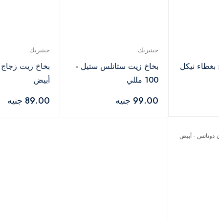
جينيريك
جينيريك
بغطاء نيكل
بخاخ زيت ستانلس ستيل -
بخاخ زيت زجاج ×
100 مللي
أبيض
99.00 جنيه
89.00 جنيه