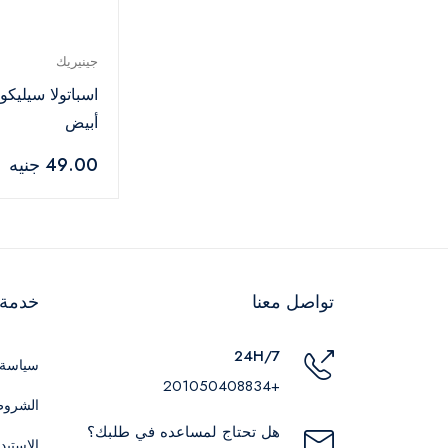
جينيريك
اسباتولا سيليكو
أبيض
49.00 جنيه
تواصل معنا
خدمة ا
24H/7
سياسة 
+201050408834
الشروط
هل تحتاج لمساعده في طلبك؟
الاستبد