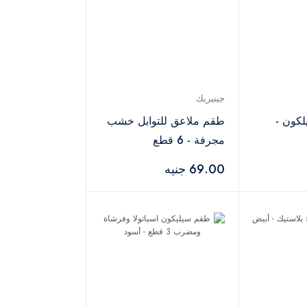
جينيريك
كون -
طقم ملاعق للتوابل خشب
مجرفة - 6 قطع
69.00 جنيه