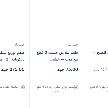
جينيريك
جينيريك
 للطبخ –
طقم ملاعق خشب 3 قطع
طقم توزيع سيلي
مع كوب – خشبي
بالكوباية - 12 قطعه
75.00 جنيه
375.00 جنيه
29. جنيه