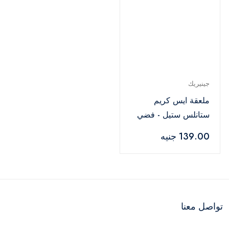
جينيريك
ملعقة ايس كريم
ستانلس ستيل - فضي
139.00 جنيه
تواصل معنا