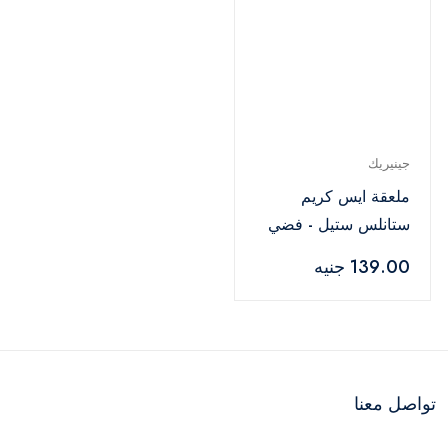
جينيريك
ملعقة ايس كريم
ستانلس ستيل - فضي
139.00 جنيه
تواصل معنا