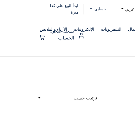
ابدأ البيع علي كذا
حسابي
عربي
ميزة
مال
التليفزيونات
الإلكترونيات
الأزياء والملابس
تسجيل الدخول
الحساب
ترتيب حسب