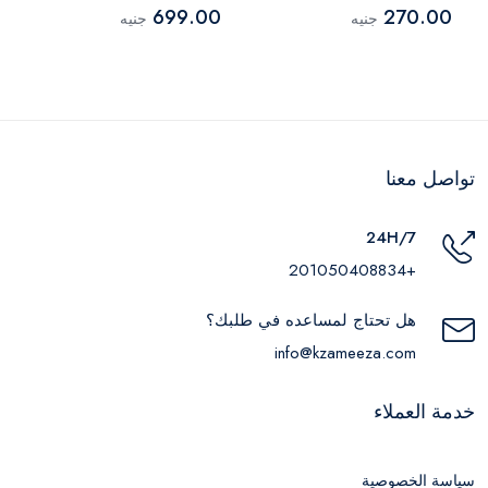
الألوان – 500 مل
MA-1688
699.00
270.00
جنيه
جنيه
تواصل معنا
24H/7
+201050408834
هل تحتاج لمساعده في طلبك؟
info@kzameeza.com
خدمة العملاء
سياسة الخصوصية