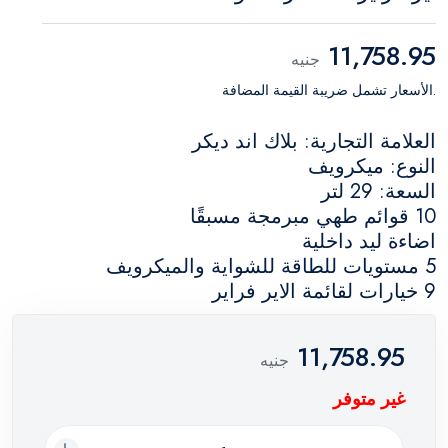
11,758.95
جنيه
.الأسعار تشمل ضريبة القيمة المضافة
العلامة التجارية: بلاك اند ديكر
النوع: ميكرويف
السعة: 29 لتر
10 قوائم طهي مبرمجة مسبقًا
اضاءة ليد داخلية
5 مستويات للطاقة للشواية والميكرويف
9 خيارات لقائمة الاير فراير
11,758.95
جنيه
غير متوفر