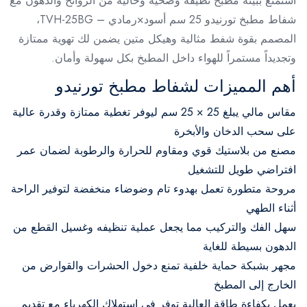
استمتع ببيئة مطبخ نظيفة وصحية وخالية من الروائح والدهون مع
شفاط مطبخ تورنيدو 25 سم أسود×رمادي – TVH-25BG،
المصمم بقوة شفط مثالية وهيكل متين يضمن لك تهوية ممتازة
وتجديداً مستمراً للهواء داخل المطبخ بكل سهولة وأمان.
أهم المميزات لشفاط مطبخ تورنيدو
مقاس مالي يبلغ 25 × 25 سم ليوفر تغطية ممتازة وقدرة عالية
على سحب الدخان والأبخرة
مصنع من بلاستيك قوي ومقاوم للحرارة والرطوبة لضمان عمر
افتراضي طويل للتشغيل
مروحة متطورة تعمل بهدوء تام وضوضاء منخفضة لتوفير الراحة
أثناء الطهي
سهل الفك والتركيب مما يجعل عملية تنظيفه وغسيل القطع من
الدهون بسيطة للغاية
مجهر بشبكة حماية خلفية تمنع دخول الحشرات والقوارض من
الخارج إلى المطبخ
يعمل بكفاءة طاقة العالية توفر في استهلاك الكهرباء مع تقديم