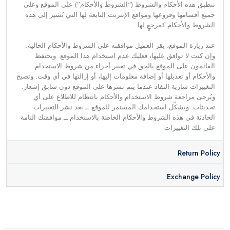
تنطبق هذه الأحكام والشروط (“الشروط والأحكام”) على الموقع وعلى
جميع أقسامها وفروعها ومواقع الإنترنت التابعة لها التي تُشير إلى هذه
الشروط والأحكام كمرجعٍ لها
عند زيارة الموقع، يقر العميل موافقته على الشروط والأحكام الحالية.
وإن كنت لا توافق عليها، فعليك عدم استخدام هذا الموقع. ويحتفظ
القائمون على الموقع بالحق في تغيير أجزاء من شروط الاستخدام
والأحكام أو تعديلها أو إضافة معلومات إليها، أو إزالتها في أي وقت. وتصبح
التغييرات سارية النفاذ عندما يتم نشرها على الموقع دون سابق إشعار.
ويُرجى مراجعة شروط الاستخدام والأحكام بانتظام للاطلاع على أي
تحديثات. ويشكِّل استخدامك المستمر للموقع ــ بعد نشر التغييرات
الحادثة في هذه الشروط والأحكام الخاصة بالاستخدام ــ موافقتك التامة
على تلك التغييرات
Return Policy
Exchange Policy