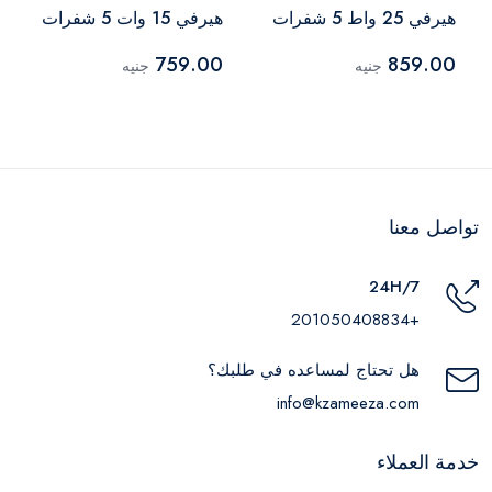
هيرفي 25 واط 5 شفرات
هيرفي 15 وات 5 شفرات
إطار بلاستيكي، أبيض
إطار بلاستيكي، أبيض
759.00
859.00
جنيه
جنيه
تواصل معنا
24H/7
+201050408834
هل تحتاج لمساعده في طلبك؟
info@kzameeza.com
خدمة العملاء