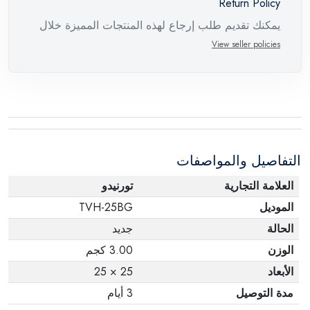
Return Policy
يمكنك تقديم طلب إرجاع لهذه المنتجات المميزة خلال
14 يومًا وحتى 30 يومًا في حالة وجود عيوب من وقت
View seller policies
وصول الطلب، مع وجود تقرير فني من الشركة
المصنعة يفيد ذلك. عند إعادة المنتج، تأكد من أن جميع
ملحقات الطلب في حالتها الصحيحة وأن المنتج في
عبوته الأصلية. لاحظ أنه لا يمكن إرجاع المنتجات
الإلكترونية في حالة تغيير الرأي إذا لم تكن مختومة
التفاصيل والمواصفات
وفي عبواتها الأصلية.
العلامة التجارية
تورنيدو
الموديل
TVH-25BG
الحالة
جديد
الوزن
3.00 كجم
الأبعاد
25 × 25
مدة التوصيل
3 أيام